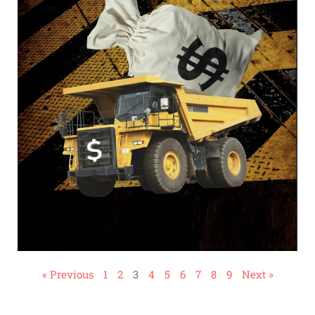
« Previous
1
2
3
4
5
6
7
8
9
Next »