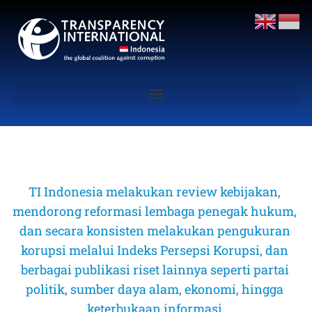
TI Indonesia melakukan review kebijakan, 
mendorong reformasi lembaga penegak hukum, 
dan secara konsisten melakukan pengukuran 
korupsi melalui Indeks Persepsi Korupsi, dan 
berbagai publikasi riset lainnya seperti partai 
politik, sumber daya alam, ekonomi, hingga 
keterbukaan informasi 