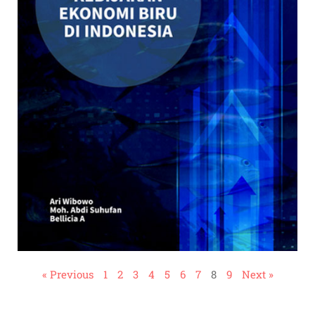
« Previous
1
2
3
4
5
6
7
8
9
Next »