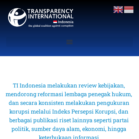
TI Indonesia melakukan review kebijakan, 
mendorong reformasi lembaga penegak hukum, 
dan secara konsisten melakukan pengukuran 
korupsi melalui Indeks Persepsi Korupsi, dan 
berbagai publikasi riset lainnya seperti partai 
politik, sumber daya alam, ekonomi, hingga 
keterbukaan informasi 