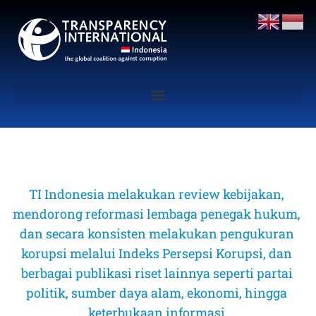
TI Indonesia melakukan review kebijakan, 
mendorong reformasi lembaga penegak hukum, 
dan secara konsisten melakukan pengukuran 
korupsi melalui Indeks Persepsi Korupsi, dan 
berbagai publikasi riset lainnya seperti partai 
politik, sumber daya alam, ekonomi, hingga 
keterbukaan informasi 