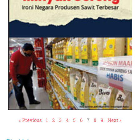
« Previous
1
2
3
4
5
6
7
8
9
Next »