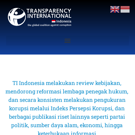
TI Indonesia melakukan review kebijakan, 
mendorong reformasi lembaga penegak hukum, 
dan secara konsisten melakukan pengukuran 
korupsi melalui Indeks Persepsi Korupsi, dan 
berbagai publikasi riset lainnya seperti partai 
politik, sumber daya alam, ekonomi, hingga 
keterbukaan informasi 