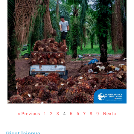
« Previous
1
2
3
4
5
6
7
8
9
Next »
Riset lainnya​​