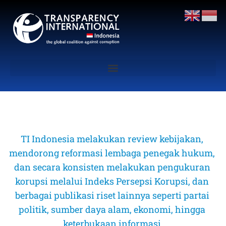
TI Indonesia melakukan review kebijakan, 
mendorong reformasi lembaga penegak hukum, 
dan secara konsisten melakukan pengukuran 
korupsi melalui Indeks Persepsi Korupsi, dan 
berbagai publikasi riset lainnya seperti partai 
politik, sumber daya alam, ekonomi, hingga 
keterbukaan informasi 