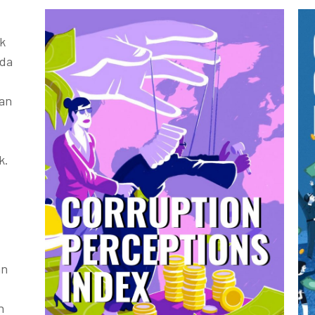
k
ada
kan
k.
an
h