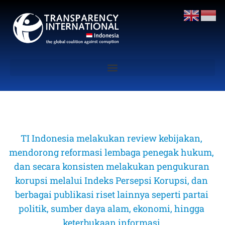
TI Indonesia melakukan review kebijakan, 
mendorong reformasi lembaga penegak hukum, 
dan secara konsisten melakukan pengukuran 
korupsi melalui Indeks Persepsi Korupsi, dan 
berbagai publikasi riset lainnya seperti partai 
politik, sumber daya alam, ekonomi, hingga 
keterbukaan informasi 