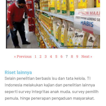
« Previous
1
2
3
4
5
6
7
8
9
Next »
Riset lainnya​​
Selain penelitian berbasis isu dan tata kelola, TI
Indonesia melakukan kajian dan penelitian lainnya
seperti survey integritas anak muda, survey pemilih
pemula, hinge penerapan pengaduan masyarakat.