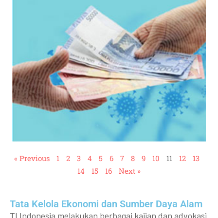
« Previous
1
2
3
4
5
6
7
8
9
10
11
12
13
14
15
16
Next »
Tata Kelola Ekonomi dan Sumber Daya Alam
TI Indonesia melakukan berbagai kajian dan advokasi