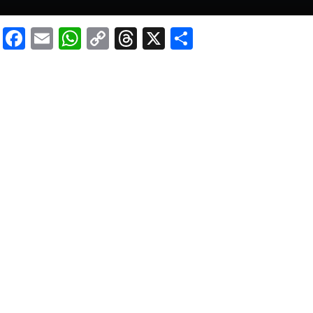
Facebook
Email
WhatsApp
Copy
Threads
X
Share
Link