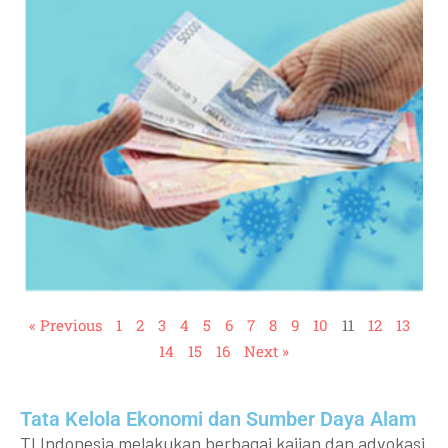
« Previous
1
2
3
4
5
6
7
8
9
10
11
12
13
14
15
16
Next »
Tata Kelola Ekonomi dan Sumber Daya Alam
TI Indonesia melakukan berbagai kajian dan advokasi