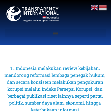
TI Indonesia melakukan review kebijakan, 
mendorong reformasi lembaga penegak hukum, 
dan secara konsisten melakukan pengukuran 
korupsi melalui Indeks Persepsi Korupsi, dan 
berbagai publikasi riset lainnya seperti partai 
politik, sumber daya alam, ekonomi, hingga 
keterbukaan informasi 