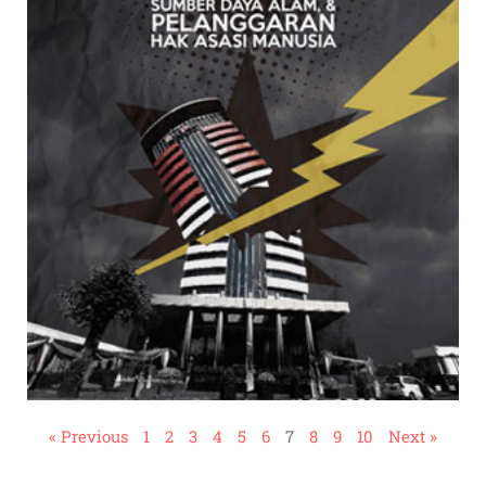
« Previous
1
2
3
4
5
6
7
8
9
10
Next »