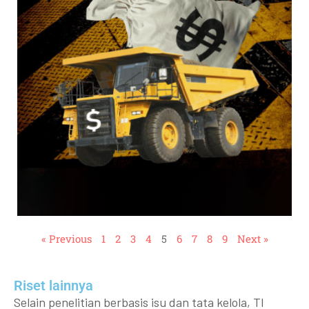
« Previous
1
2
3
4
5
6
7
8
9
Next »
Riset lainnya​​
Selain penelitian berbasis isu dan tata kelola, TI