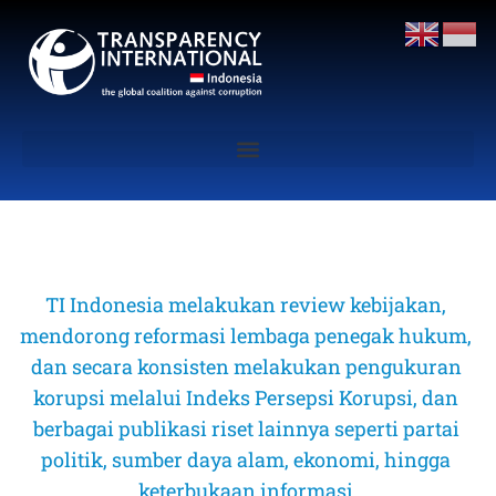
TI Indonesia melakukan review kebijakan, 
mendorong reformasi lembaga penegak hukum, 
dan secara konsisten melakukan pengukuran 
korupsi melalui Indeks Persepsi Korupsi, dan 
berbagai publikasi riset lainnya seperti partai 
politik, sumber daya alam, ekonomi, hingga 
keterbukaan informasi 