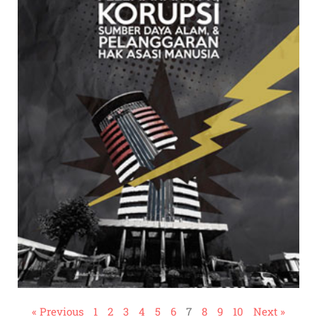
« Previous
1
2
3
4
5
6
7
8
9
10
Next »