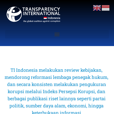
TI Indonesia melakukan review kebijakan, 
mendorong reformasi lembaga penegak hukum, 
dan secara konsisten melakukan pengukuran 
korupsi melalui Indeks Persepsi Korupsi, dan 
berbagai publikasi riset lainnya seperti partai 
politik, sumber daya alam, ekonomi, hingga 
keterbukaan informasi 