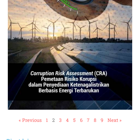
« Previous
1
2
3
4
5
6
7
8
9
Next »