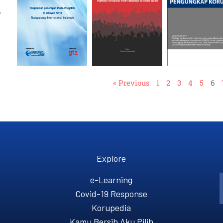
,
« Previous
1
2
3
4
5
6
Explore
e-Learning
Covid-19 Response
Korupedia
Kamu Bersih Aku Pilih