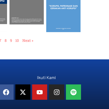
7
8
9
10
Next »
Ikuti Kami