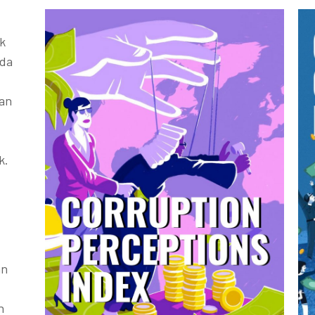
k
ada
kan
k.
an
h