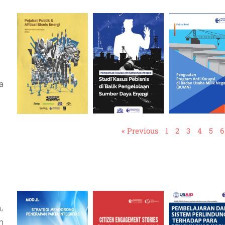
a
« Previous
1
2
3
4
5
6
,
n