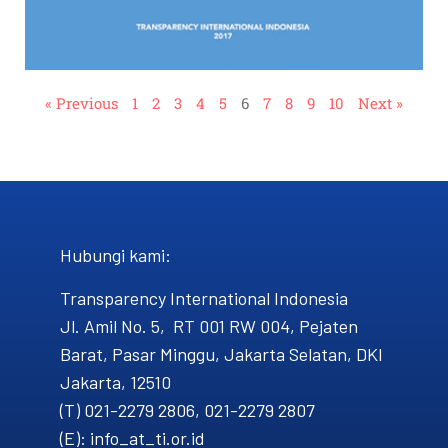
« Previous
1
2
3
4
5
6
7
8
9
10
Next »
Hubungi kami​:
Transparency International Indonesia
Jl. Amil No. 5, RT 001 RW 004, Pejaten
Barat, Pasar Minggu, Jakarta Selatan, DKI
Jakarta, 12510
(T) 021-2279 2806, 021-2279 2807
(E): info_at_ti.or.id