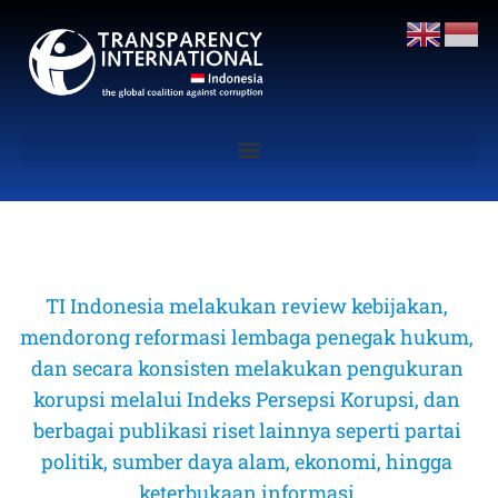
TI Indonesia melakukan review kebijakan, 
mendorong reformasi lembaga penegak hukum, 
dan secara konsisten melakukan pengukuran 
korupsi melalui Indeks Persepsi Korupsi, dan 
berbagai publikasi riset lainnya seperti partai 
politik, sumber daya alam, ekonomi, hingga 
keterbukaan informasi 