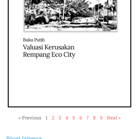
« Previous
1
2
3
4
5
6
7
8
9
Next »
Riset lainnya​​