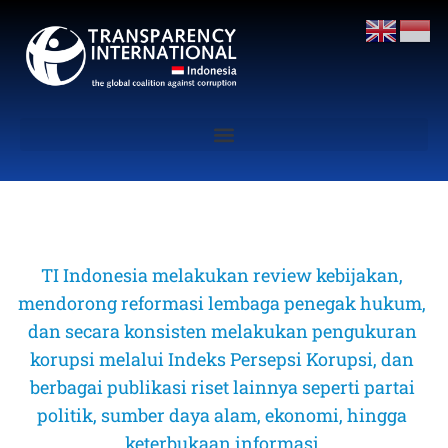
TI Indonesia melakukan review kebijakan, 
mendorong reformasi lembaga penegak hukum, 
dan secara konsisten melakukan pengukuran 
korupsi melalui Indeks Persepsi Korupsi, dan 
berbagai publikasi riset lainnya seperti partai 
politik, sumber daya alam, ekonomi, hingga 
keterbukaan informasi 