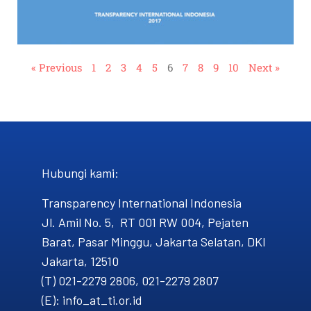
« Previous
1
2
3
4
5
6
7
8
9
10
Next »
Hubungi kami​:
Transparency International Indonesia
Jl. Amil No. 5, RT 001 RW 004, Pejaten
Barat, Pasar Minggu, Jakarta Selatan, DKI
Jakarta, 12510
(T) 021-2279 2806, 021-2279 2807
(E): info_at_ti.or.id