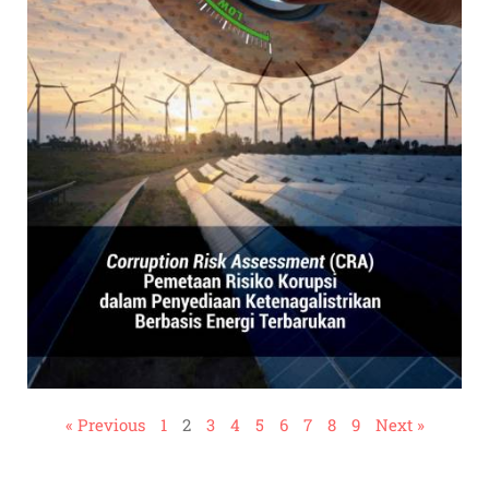
« Previous
1
2
3
4
5
6
7
8
9
Next »