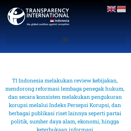
TI Indonesia melakukan review kebijakan, 
mendorong reformasi lembaga penegak hukum, 
dan secara konsisten melakukan pengukuran 
korupsi melalui Indeks Persepsi Korupsi, dan 
berbagai publikasi riset lainnya seperti partai 
politik, sumber daya alam, ekonomi, hingga 
keterbukaan informasi 