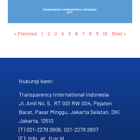
« Previous
1
2
3
4
5
6
7
8
9
10
Next »
Hubungi kami​:
Transparency International Indonesia
Jl. Amil No. 5, RT 001 RW 004, Pejaten
Barat, Pasar Minggu, Jakarta Selatan, DKI
Jakarta, 12510
(T) 021-2279 2806, 021-2279 2807
(E): info_at_ti.or.id