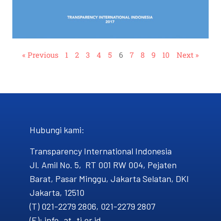
« Previous
1
2
3
4
5
6
7
8
9
10
Next »
Hubungi kami​:
Transparency International Indonesia
Jl. Amil No. 5, RT 001 RW 004, Pejaten
Barat, Pasar Minggu, Jakarta Selatan, DKI
Jakarta, 12510
(T) 021-2279 2806, 021-2279 2807
(E): info_at_ti.or.id