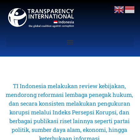
TI Indonesia melakukan review kebijakan, 
mendorong reformasi lembaga penegak hukum, 
dan secara konsisten melakukan pengukuran 
korupsi melalui Indeks Persepsi Korupsi, dan 
berbagai publikasi riset lainnya seperti partai 
politik, sumber daya alam, ekonomi, hingga 
keterbukaan informasi 