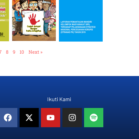
7
8
9
10
Next »
Ikuti Kami