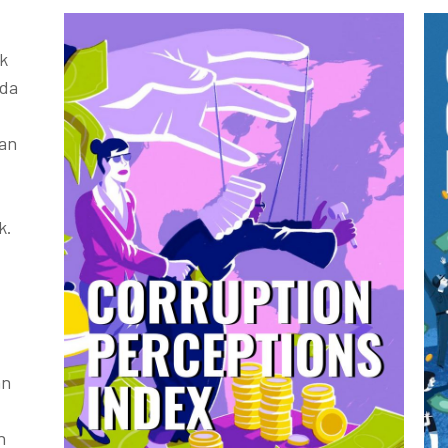
k
ada
kan
k.
an
h