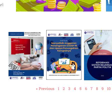
ri
« Previous
1
2
3
4
5
6
7
8
9
10