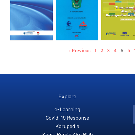
,
« Previous
1
2
3
4
5
6
Explore
e-Learning
Covid-19 Response
Korupedia
Kamu Bersih Aku Pilih