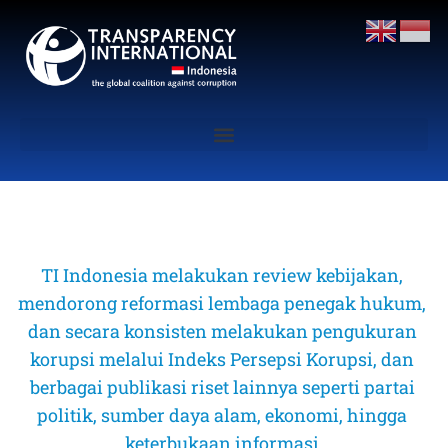
TI Indonesia melakukan review kebijakan, 
mendorong reformasi lembaga penegak hukum, 
dan secara konsisten melakukan pengukuran 
korupsi melalui Indeks Persepsi Korupsi, dan 
berbagai publikasi riset lainnya seperti partai 
politik, sumber daya alam, ekonomi, hingga 
keterbukaan informasi 