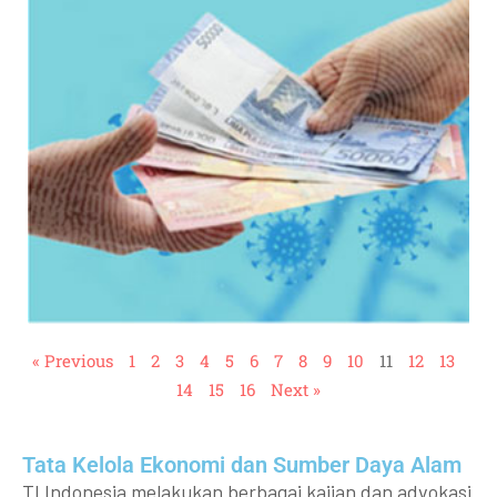
« Previous
1
2
3
4
5
6
7
8
9
10
11
12
13
14
15
16
Next »
Tata Kelola Ekonomi dan Sumber Daya Alam
TI Indonesia melakukan berbagai kajian dan advokasi