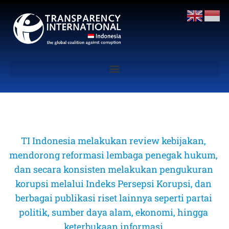
TI Indonesia melakukan review kebijakan, 
mendorong reformasi lembaga penegak hukum, 
dan secara konsisten melakukan pengukuran 
korupsi melalui Indeks Persepsi Korupsi, dan 
berbagai publikasi riset lainnya seperti partai 
politik, sumber daya alam, ekonomi, hingga 
keterbukaan informasi 