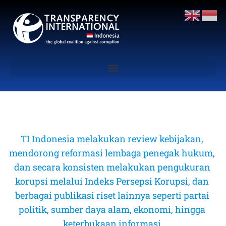
TI Indonesia melakukan review kebijakan, 
mendorong reformasi lembaga penegak hukum, 
dan secara konsisten melakukan pengukuran 
korupsi melalui Indeks Persepsi Korupsi, dan 
berbagai publikasi riset lainnya seperti partai 
politik, sumber daya alam, ekonomi, hingga 
keterbukaan informasi 