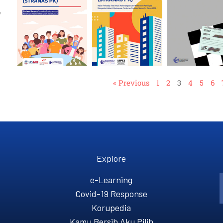
,
« Previous
1
2
3
4
5
6
Explore
e-Learning
Covid-19 Response
Korupedia
Kamu Bersih Aku Pilih