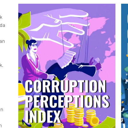
k
ada
kan
k.
an
h