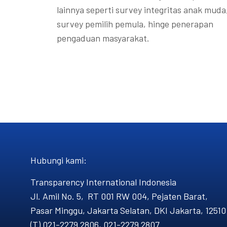
lainnya seperti survey integritas anak muda
survey pemilih pemula, hinge penerapan
pengaduan masyarakat.
Hubungi kami​:
Transparency International Indonesia
Jl. Amil No. 5, RT 001 RW 004, Pejaten Barat,
Pasar Minggu, Jakarta Selatan, DKI Jakarta, 12510
(T) 021-2279 2806, 021-2279 2807