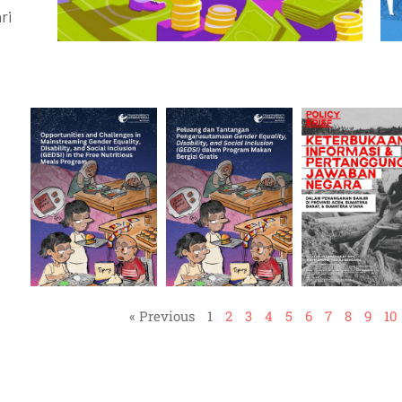
ri
« Previous
1
2
3
4
5
6
7
8
9
10