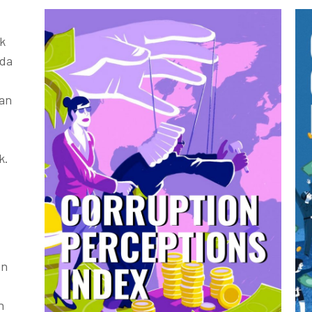
k
ada
kan
k.
an
h