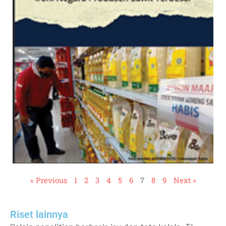
« Previous
1
2
3
4
5
6
7
8
9
Next »
Riset lainnya​​