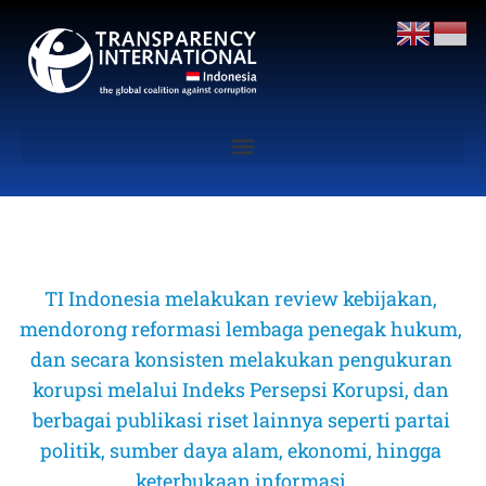
TI Indonesia melakukan review kebijakan, 
mendorong reformasi lembaga penegak hukum, 
dan secara konsisten melakukan pengukuran 
korupsi melalui Indeks Persepsi Korupsi, dan 
berbagai publikasi riset lainnya seperti partai 
politik, sumber daya alam, ekonomi, hingga 
keterbukaan informasi 