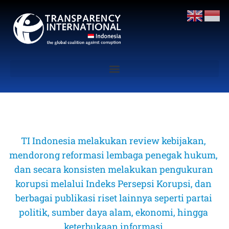
TI Indonesia melakukan review kebijakan, 
mendorong reformasi lembaga penegak hukum, 
dan secara konsisten melakukan pengukuran 
korupsi melalui Indeks Persepsi Korupsi, dan 
berbagai publikasi riset lainnya seperti partai 
politik, sumber daya alam, ekonomi, hingga 
keterbukaan informasi 