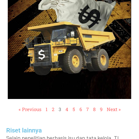
« Previous
1
2
3
4
5
6
7
8
9
Next »
Riset lainnya​​
Selain penelitian berbasis isu dan tata kelola, TI