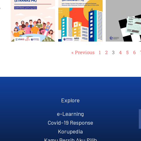
,
« Previous
1
2
3
4
5
6
Explore
e-Learning
Covid-19 Response
Korupedia
Kamu Bersih Aku Pilih