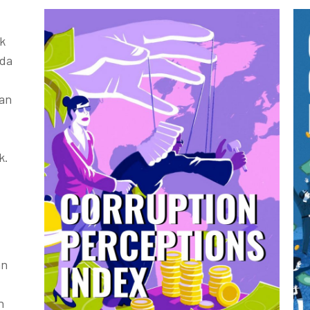
k
ada
kan
k.
an
h