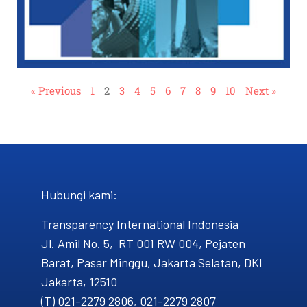
« Previous
1
2
3
4
5
6
7
8
9
10
Next »
Hubungi kami​:
Transparency International Indonesia
Jl. Amil No. 5, RT 001 RW 004, Pejaten
Barat, Pasar Minggu, Jakarta Selatan, DKI
Jakarta, 12510
(T) 021-2279 2806, 021-2279 2807