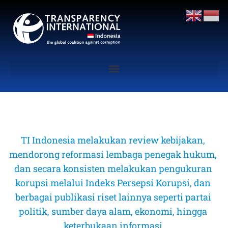
TI Indonesia melakukan review kebijakan, 
mendorong reformasi lembaga penegak hukum, 
dan secara konsisten melakukan pengukuran 
korupsi melalui Indeks Persepsi Korupsi, dan 
berbagai publikasi riset lainnya seperti partai 
politik, sumber daya alam, ekonomi, hingga 
keterbukaan informasi 