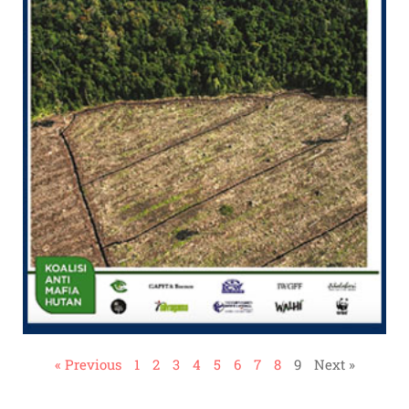
« Previous
1
2
3
4
5
6
7
8
9
Next »