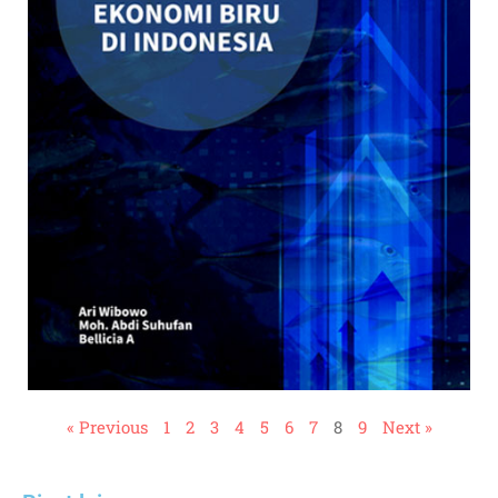
« Previous
1
2
3
4
5
6
7
8
9
Next »