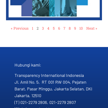
« Previous
1
2
3
4
5
6
7
8
9
10
Next »
Hubungi kami​:
Transparency International Indonesia
Jl. Amil No. 5, RT 001 RW 004, Pejaten
Barat, Pasar Minggu, Jakarta Selatan, DKI
Jakarta, 12510
(T) 021-2279 2806, 021-2279 2807