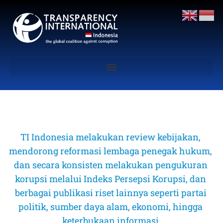
TI Indonesia melakukan review kebijakan, 
mendorong reformasi lembaga penegak hukum, 
dan secara konsisten melakukan pengukuran 
korupsi melalui Indeks Persepsi Korupsi, dan 
berbagai publikasi riset lainnya seperti partai 
politik, sumber daya alam, ekonomi, hingga 
keterbukaan informasi 