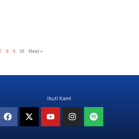
7
8
9
10
Next »
Ikuti Kami