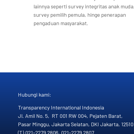
lainnya seperti survey integritas anak muda
survey pemilih pemula, hinge penerapan
pengaduan masyarakat.
Hubungi kami​:
Transparency International Indonesia
Jl. Amil No. 5, RT 001 RW 004, Pejaten Barat,
Pasar Minggu, Jakarta Selatan, DKI Jakarta, 12510
(T) 021-2279 2806, 021-2279 2807