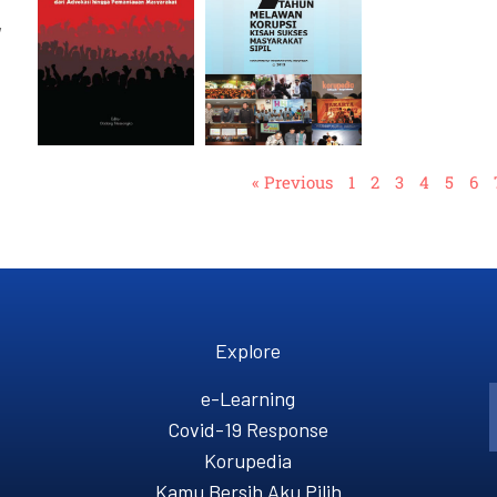
,
« Previous
1
2
3
4
5
6
Explore
e-Learning
Covid-19 Response
Korupedia
Kamu Bersih Aku Pilih