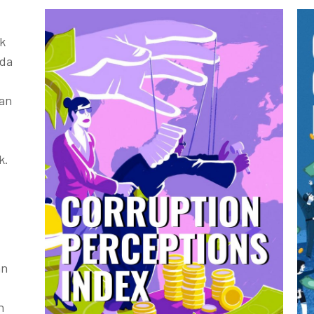
k
ada
kan
k.
an
h