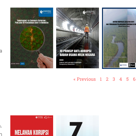
a
« Previous
1
2
3
4
5
6
,
n