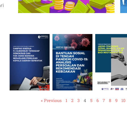
ri
« Previous
1
2
3
4
5
6
7
8
9
10