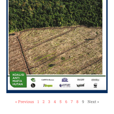
« Previous
1
2
3
4
5
6
7
8
9
Next »