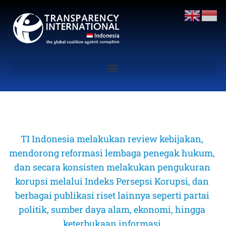
TI Indonesia melakukan review kebijakan, 
mendorong reformasi lembaga penegak hukum, 
dan secara konsisten melakukan pengukuran 
korupsi melalui Indeks Persepsi Korupsi, dan 
berbagai publikasi riset lainnya seperti partai 
politik, sumber daya alam, ekonomi, hingga 
keterbukaan informasi 