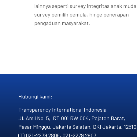
lainnya seperti survey integritas anak muda
survey pemilih pemula, hinge penerapan
pengaduan masyarakat.
Hubungi kami​:
Transparency International Indonesia
Jl. Amil No. 5, RT 001 RW 004, Pejaten Barat,
Pasar Minggu, Jakarta Selatan, DKI Jakarta, 12510
(T) 021-2279 2806, 021-2279 2807