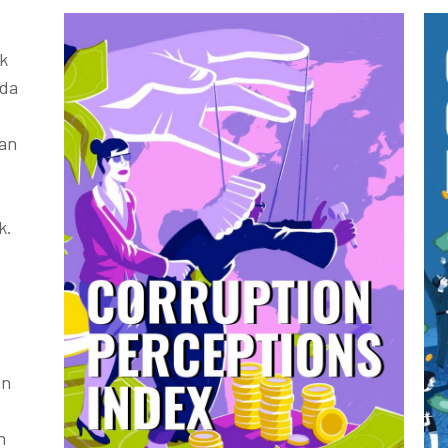
k
ada
kan
k.
an
h