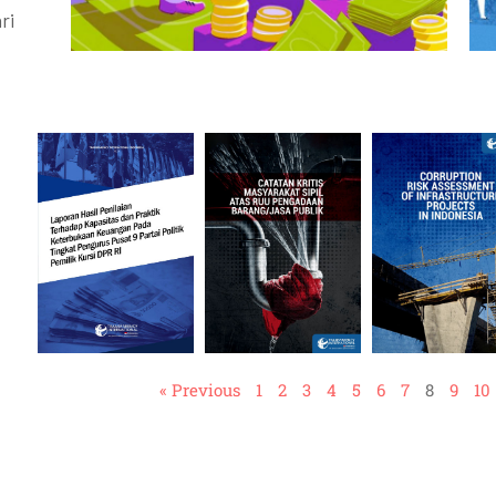
ri
« Previous
1
2
3
4
5
6
7
8
9
10