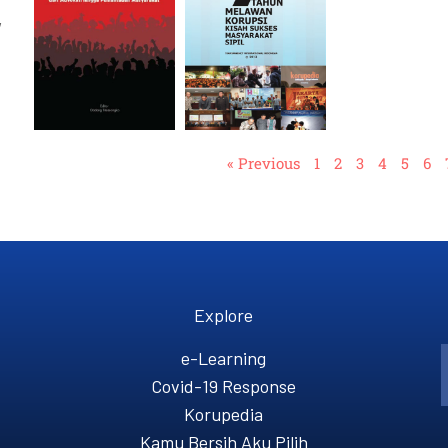
,
« Previous
1
2
3
4
5
6
Explore
e-Learning
Covid-19 Response
Korupedia
Kamu Bersih Aku Pilih