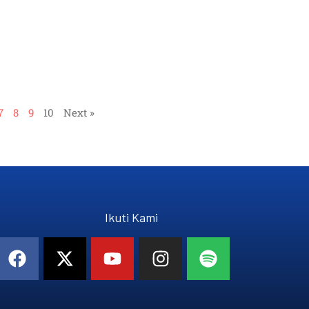
7
8
9
10
Next »
Ikuti Kami