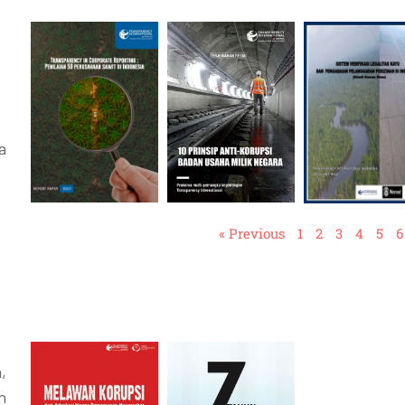
a
« Previous
1
2
3
4
5
6
,
n