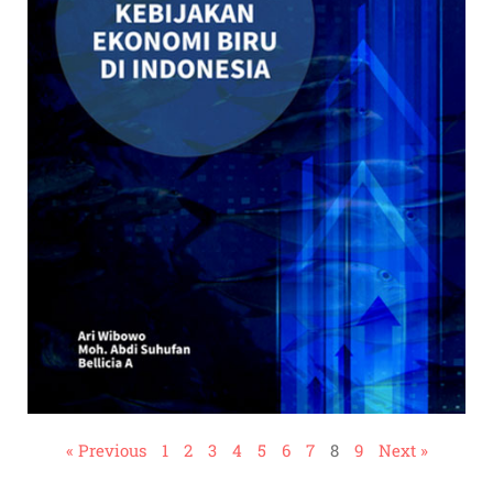
« Previous
1
2
3
4
5
6
7
8
9
Next »