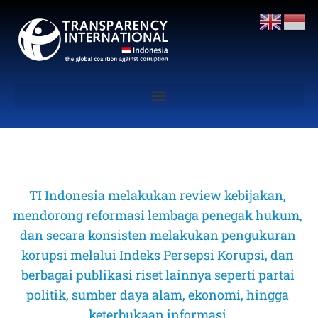
TI Indonesia melakukan review kebijakan, 
mendorong reformasi lembaga penegak hukum, 
dan secara konsisten melakukan pengukuran 
korupsi melalui Indeks Persepsi Korupsi, dan 
berbagai publikasi riset lainnya seperti partai 
politik, sumber daya alam, ekonomi, hingga 
keterbukaan informasi 