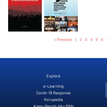
,
« Previous
1
2
3
4
5
6
Explore
e-Learning
Covid-19 Response
Korupedia
Kamu Bersih Aku Pilih