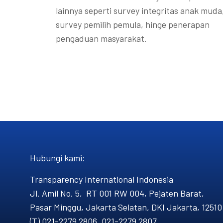
lainnya seperti survey integritas anak muda
survey pemilih pemula, hinge penerapan
pengaduan masyarakat.
Hubungi kami​:
Transparency International Indonesia
Jl. Amil No. 5, RT 001 RW 004, Pejaten Barat,
Pasar Minggu, Jakarta Selatan, DKI Jakarta, 12510
(T) 021-2279 2806, 021-2279 2807