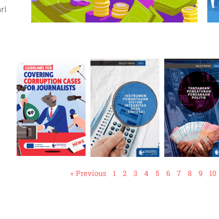
ri
« Previous
1
2
3
4
5
6
7
8
9
10