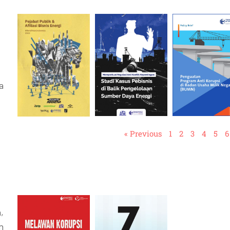
a
« Previous
1
2
3
4
5
6
,
n