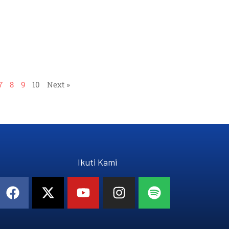
7
8
9
10
Next »
Ikuti Kami