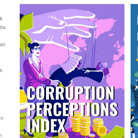
k
ada
kan
k.
an
h