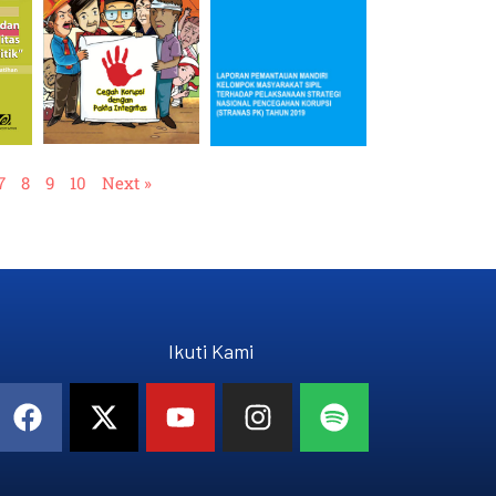
7
8
9
10
Next »
Ikuti Kami