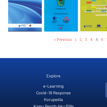
,
« Previous
1
2
3
4
5
6
Explore
e-Learning
Covid-19 Response
Korupedia
Kamu Bersih Aku Pilih