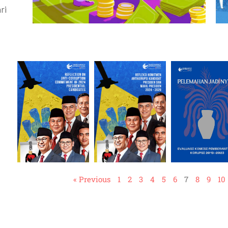
ri
« Previous
1
2
3
4
5
6
7
8
9
10