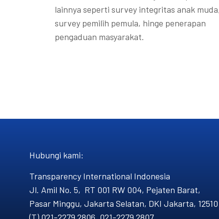
lainnya seperti survey integritas anak muda
survey pemilih pemula, hinge penerapan
pengaduan masyarakat.
Hubungi kami​:
Transparency International Indonesia
Jl. Amil No. 5, RT 001 RW 004, Pejaten Barat,
Pasar Minggu, Jakarta Selatan, DKI Jakarta, 12510
(T) 021-2279 2806, 021-2279 2807