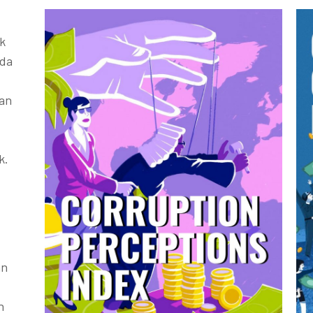
k
ada
kan
k.
an
h