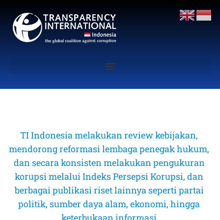
TI Indonesia melakukan review kebijakan, 
mendorong reformasi lembaga penegak hukum, 
dan secara konsisten melakukan pengukuran 
korupsi melalui Indeks Persepsi Korupsi, dan 
berbagai publikasi riset lainnya seperti partai 
politik, sumber daya alam, ekonomi, hingga 
keterbukaan informasi 