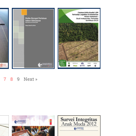
7
8
9
Next »