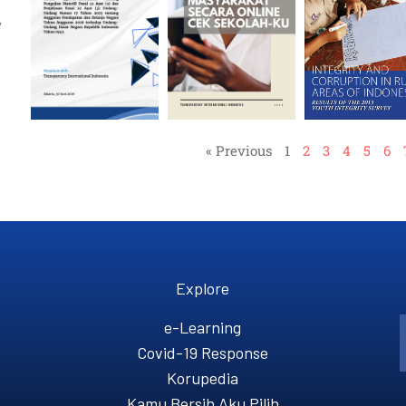
,
« Previous
1
2
3
4
5
6
Explore
e-Learning
Covid-19 Response
Korupedia
Kamu Bersih Aku Pilih