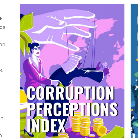
k
ada
kan
k.
an
h