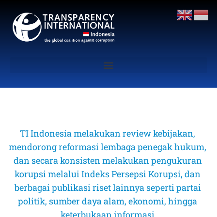
TI Indonesia melakukan review kebijakan, 
mendorong reformasi lembaga penegak hukum, 
dan secara konsisten melakukan pengukuran 
korupsi melalui Indeks Persepsi Korupsi, dan 
berbagai publikasi riset lainnya seperti partai 
politik, sumber daya alam, ekonomi, hingga 
keterbukaan informasi 