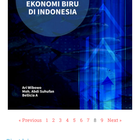
« Previous
1
2
3
4
5
6
7
8
9
Next »