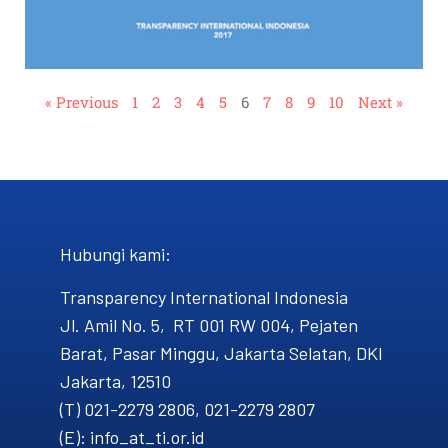
« Previous
1
2
3
4
5
6
7
8
9
10
Next »
Hubungi kami​:
Transparency International Indonesia
Jl. Amil No. 5, RT 001 RW 004, Pejaten
Barat, Pasar Minggu, Jakarta Selatan, DKI
Jakarta, 12510
(T) 021-2279 2806, 021-2279 2807
(E): info_at_ti.or.id