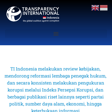
TI Indonesia melakukan review kebijakan, 
mendorong reformasi lembaga penegak hukum, 
dan secara konsisten melakukan pengukuran 
korupsi melalui Indeks Persepsi Korupsi, dan 
berbagai publikasi riset lainnya seperti partai 
politik, sumber daya alam, ekonomi, hingga 
keterbukaan informasi 