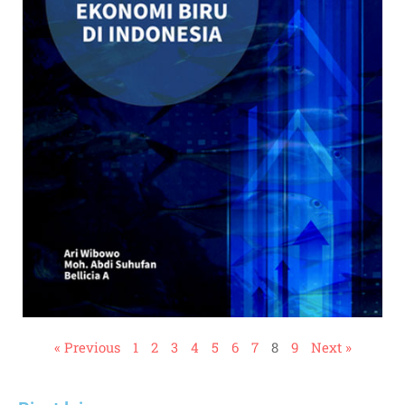
« Previous
1
2
3
4
5
6
7
8
9
Next »