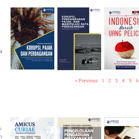
a
« Previous
1
2
3
4
5
6
,
n