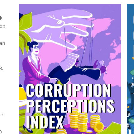
k
ada
kan
k.
an
h