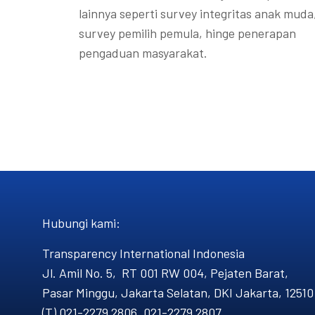
lainnya seperti survey integritas anak muda
survey pemilih pemula, hinge penerapan
pengaduan masyarakat.
Hubungi kami​:
Transparency International Indonesia
Jl. Amil No. 5, RT 001 RW 004, Pejaten Barat,
Pasar Minggu, Jakarta Selatan, DKI Jakarta, 12510
(T) 021-2279 2806, 021-2279 2807