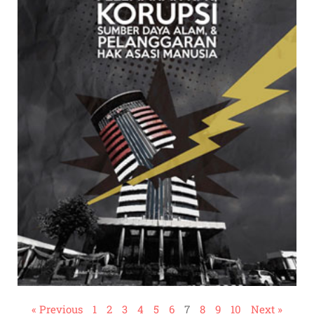
« Previous
1
2
3
4
5
6
7
8
9
10
Next »