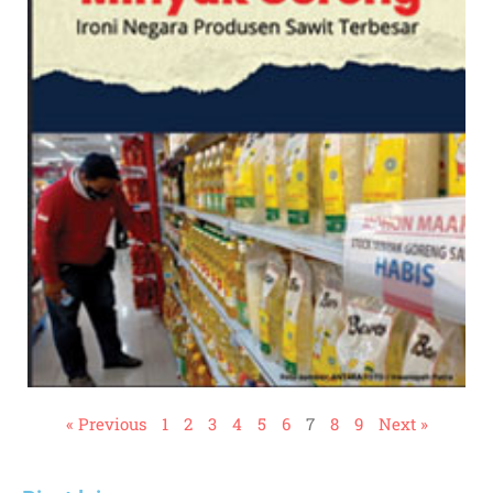
« Previous
1
2
3
4
5
6
7
8
9
Next »