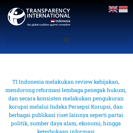
TI Indonesia melakukan review kebijakan, 
mendorong reformasi lembaga penegak hukum, 
dan secara konsisten melakukan pengukuran 
korupsi melalui Indeks Persepsi Korupsi, dan 
berbagai publikasi riset lainnya seperti partai 
politik, sumber daya alam, ekonomi, hingga 
keterbukaan informasi 