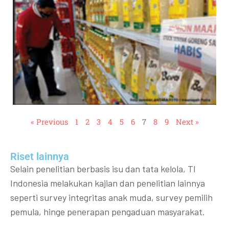
« Previous
1
2
3
4
5
6
7
8
9
Next »
Riset lainnya​​
Selain penelitian berbasis isu dan tata kelola, TI
Indonesia melakukan kajian dan penelitian lainnya
seperti survey integritas anak muda, survey pemilih
pemula, hinge penerapan pengaduan masyarakat.