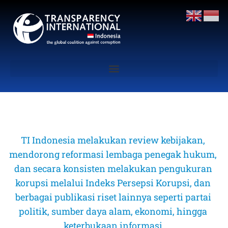
TI Indonesia melakukan review kebijakan, 
mendorong reformasi lembaga penegak hukum, 
dan secara konsisten melakukan pengukuran 
korupsi melalui Indeks Persepsi Korupsi, dan 
berbagai publikasi riset lainnya seperti partai 
politik, sumber daya alam, ekonomi, hingga 
keterbukaan informasi 