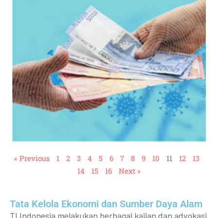
« Previous
1
2
3
4
5
6
7
8
9
10
11
12
13
14
15
16
Next »
Tata Kelola Ekonomi dan Sumber Daya Alam
TI Indonesia melakukan berbagai kajian dan advokasi