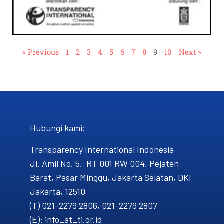
« Previous
1
2
3
4
5
6
7
8
9
10
Next »
Hubungi kami​:
Transparency International Indonesia
Jl. Amil No. 5, RT 001 RW 004, Pejaten
Barat, Pasar Minggu, Jakarta Selatan, DKI
Jakarta, 12510
(T) 021-2279 2806, 021-2279 2807
(E): info_at_ti.or.id