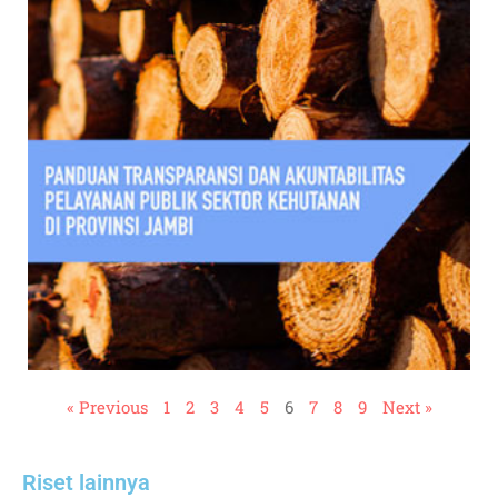
« Previous
1
2
3
4
5
6
7
8
9
Next »
Riset lainnya​​