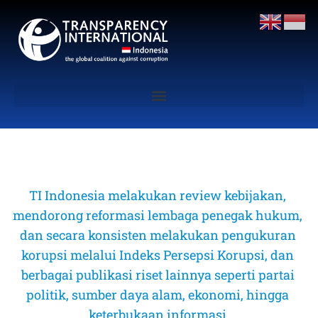
TI Indonesia melakukan review kebijakan, 
mendorong reformasi lembaga penegak hukum, 
dan secara konsisten melakukan pengukuran 
korupsi melalui Indeks Persepsi Korupsi, dan 
berbagai publikasi riset lainnya seperti partai 
politik, sumber daya alam, ekonomi, hingga 
keterbukaan informasi 