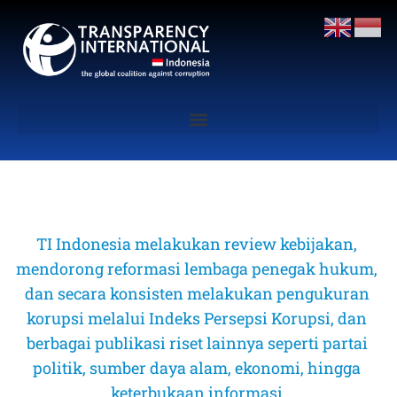
TI Indonesia melakukan review kebijakan, 
mendorong reformasi lembaga penegak hukum, 
dan secara konsisten melakukan pengukuran 
korupsi melalui Indeks Persepsi Korupsi, dan 
berbagai publikasi riset lainnya seperti partai 
politik, sumber daya alam, ekonomi, hingga 
keterbukaan informasi 