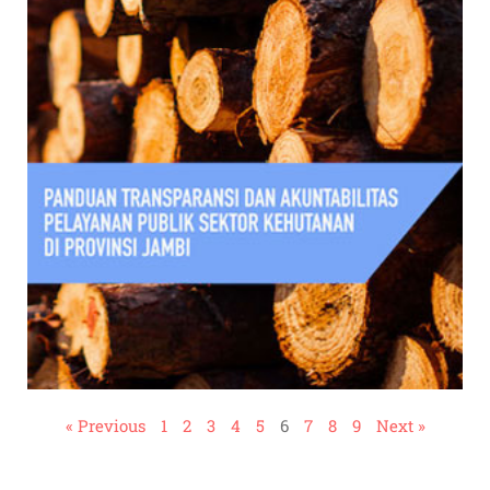
« Previous
1
2
3
4
5
6
7
8
9
Next »