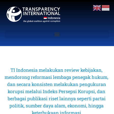
TI Indonesia melakukan review kebijakan, 
mendorong reformasi lembaga penegak hukum, 
dan secara konsisten melakukan pengukuran 
korupsi melalui Indeks Persepsi Korupsi, dan 
berbagai publikasi riset lainnya seperti partai 
politik, sumber daya alam, ekonomi, hingga 
keterbukaan informasi 