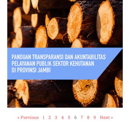
« Previous
1
2
3
4
5
6
7
8
9
Next »