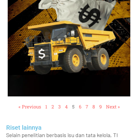
« Previous
1
2
3
4
5
6
7
8
9
Next »
Riset lainnya​​
Selain penelitian berbasis isu dan tata kelola, TI