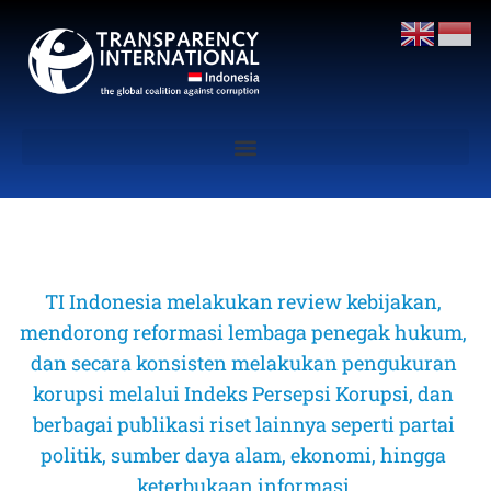
TI Indonesia melakukan review kebijakan, 
mendorong reformasi lembaga penegak hukum, 
dan secara konsisten melakukan pengukuran 
korupsi melalui Indeks Persepsi Korupsi, dan 
berbagai publikasi riset lainnya seperti partai 
politik, sumber daya alam, ekonomi, hingga 
keterbukaan informasi 