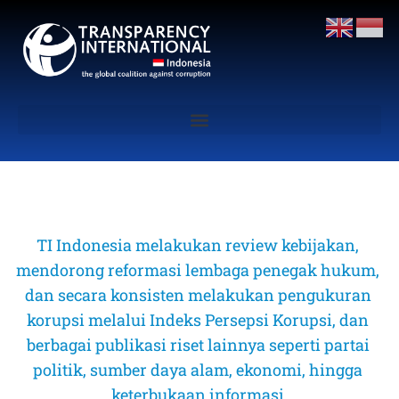
TI Indonesia melakukan review kebijakan, 
mendorong reformasi lembaga penegak hukum, 
dan secara konsisten melakukan pengukuran 
korupsi melalui Indeks Persepsi Korupsi, dan 
berbagai publikasi riset lainnya seperti partai 
politik, sumber daya alam, ekonomi, hingga 
keterbukaan informasi 