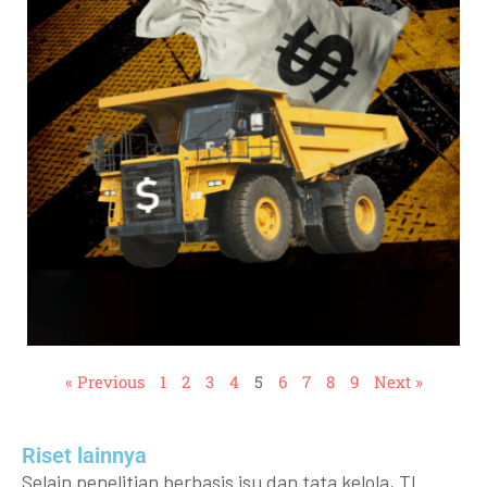
« Previous
1
2
3
4
5
6
7
8
9
Next »
Riset lainnya​​
Selain penelitian berbasis isu dan tata kelola, TI