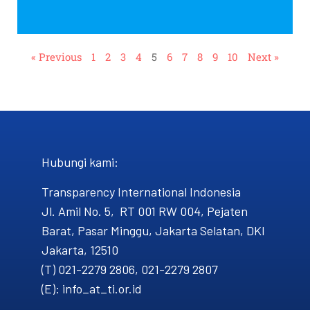
« Previous
1
2
3
4
5
6
7
8
9
10
Next »
Hubungi kami​:
Transparency International Indonesia
Jl. Amil No. 5, RT 001 RW 004, Pejaten
Barat, Pasar Minggu, Jakarta Selatan, DKI
Jakarta, 12510
(T) 021-2279 2806, 021-2279 2807
(E): info_at_ti.or.id