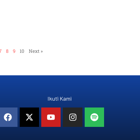
7
8
9
10
Next »
Ikuti Kami