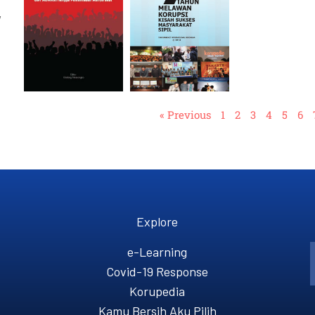
,
« Previous
1
2
3
4
5
6
Explore
e-Learning
Covid-19 Response
Korupedia
Kamu Bersih Aku Pilih