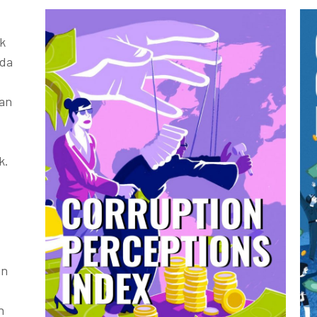
k
ada
kan
k.
an
h