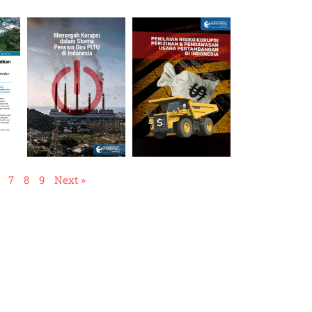
7
8
9
Next »