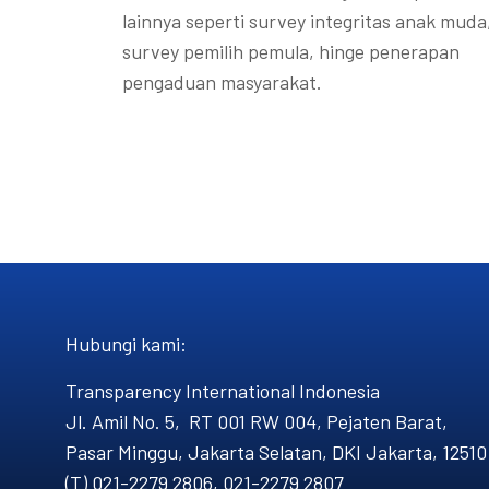
lainnya seperti survey integritas anak muda
survey pemilih pemula, hinge penerapan
pengaduan masyarakat.
Hubungi kami​:
Transparency International Indonesia
Jl. Amil No. 5, RT 001 RW 004, Pejaten Barat,
Pasar Minggu, Jakarta Selatan, DKI Jakarta, 12510
(T) 021-2279 2806, 021-2279 2807