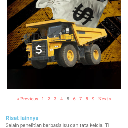
« Previous
1
2
3
4
5
6
7
8
9
Next »
Riset lainnya​​
Selain penelitian berbasis isu dan tata kelola, TI