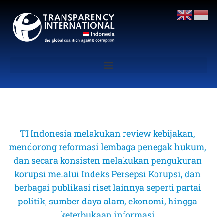
TI Indonesia melakukan review kebijakan, 
mendorong reformasi lembaga penegak hukum, 
dan secara konsisten melakukan pengukuran 
korupsi melalui Indeks Persepsi Korupsi, dan 
berbagai publikasi riset lainnya seperti partai 
politik, sumber daya alam, ekonomi, hingga 
keterbukaan informasi 