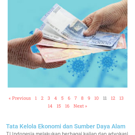
« Previous
1
2
3
4
5
6
7
8
9
10
11
12
13
14
15
16
Next »
Tata Kelola Ekonomi dan Sumber Daya Alam
TI Indonesia melakukan berbagai kajian dan advokasi