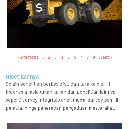
« Previous
1
2
3
4
5
6
7
8
9
Next »
Riset lainnya​​
Selain penelitian berbasis isu dan tata kelola, TI
Indonesia melakukan kajian dan penelitian lainnya
seperti survey integritas anak muda, survey pemilih
pemula, hinge penerapan pengaduan masyarakat.