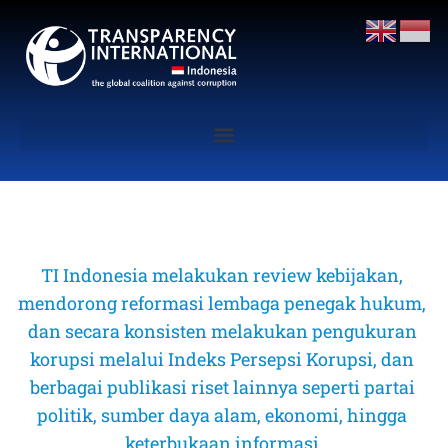
TI Indonesia melakukan review kebijakan, 
mendorong reformasi lembaga penegak hukum, 
dan secara konsisten melakukan pengukuran 
korupsi melalui Indeks Persepsi Korupsi, dan 
berbagai publikasi riset lainnya seperti partai 
politik, sumber daya alam, ekonomi, hingga 
keterbukaan informasi 