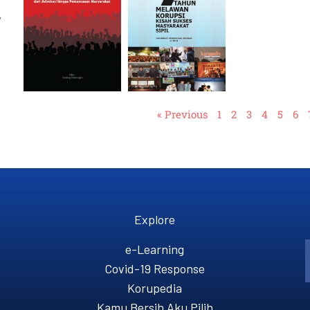
,
« Previous
1
2
3
4
5
6
Explore
e-Learning
Covid-19 Response
Korupedia
Kamu Bersih Aku Pilih