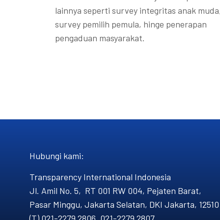
lainnya seperti survey integritas anak muda
survey pemilih pemula, hinge penerapan
pengaduan masyarakat.
Hubungi kami​:
Transparency International Indonesia
Jl. Amil No. 5, RT 001 RW 004, Pejaten Barat,
Pasar Minggu, Jakarta Selatan, DKI Jakarta, 12510
(T) 021-2279 2806, 021-2279 2807