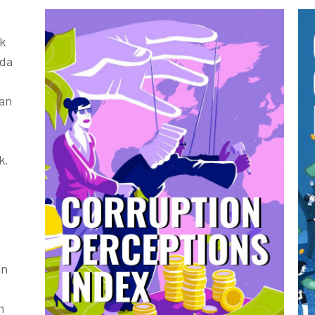
k
ada
kan
k.
an
h