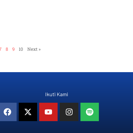
7
8
9
10
Next »
Ikuti Kami