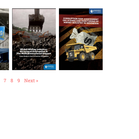
7
8
9
Next »