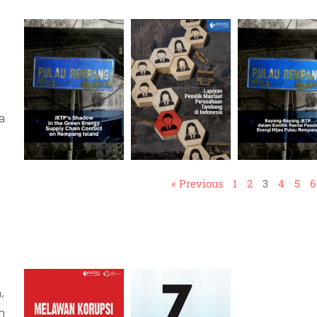
a
« Previous
1
2
3
4
5
6
,
n