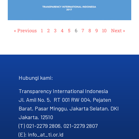
« Previous
1
2
3
4
5
6
7
8
9
10
Next »
Hubungi kami​:
Transparency International Indonesia
Jl. Amil No. 5, RT 001 RW 004, Pejaten
Barat, Pasar Minggu, Jakarta Selatan, DKI
Jakarta, 12510
(T) 021-2279 2806, 021-2279 2807
(E): info_at_ti.or.id