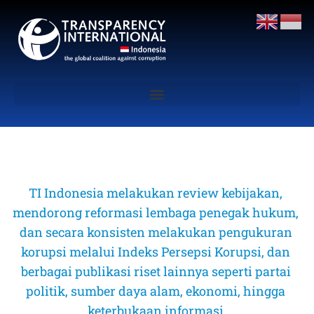
TI Indonesia melakukan review kebijakan, 
mendorong reformasi lembaga penegak hukum, 
dan secara konsisten melakukan pengukuran 
korupsi melalui Indeks Persepsi Korupsi, dan 
berbagai publikasi riset lainnya seperti partai 
politik, sumber daya alam, ekonomi, hingga 
keterbukaan informasi 