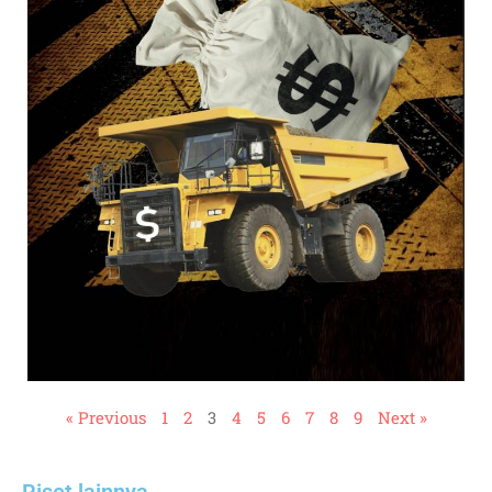
« Previous
1
2
3
4
5
6
7
8
9
Next »