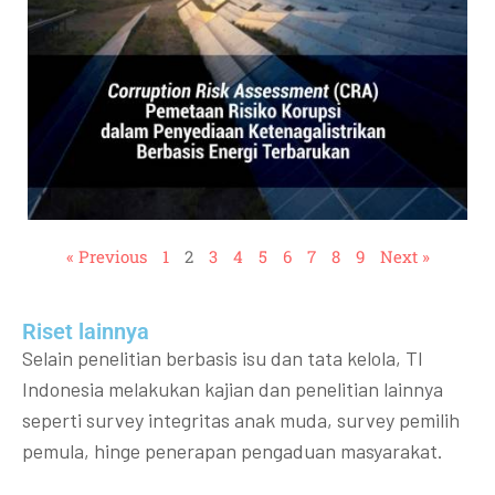
« Previous
1
2
3
4
5
6
7
8
9
Next »
Riset lainnya​​
Selain penelitian berbasis isu dan tata kelola, TI
Indonesia melakukan kajian dan penelitian lainnya
seperti survey integritas anak muda, survey pemilih
pemula, hinge penerapan pengaduan masyarakat.