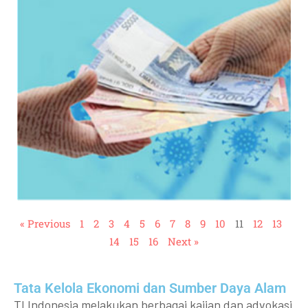
« Previous
1
2
3
4
5
6
7
8
9
10
11
12
13
14
15
16
Next »
Tata Kelola Ekonomi dan Sumber Daya Alam
TI Indonesia melakukan berbagai kajian dan advokasi