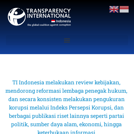
TI Indonesia melakukan review kebijakan, 
mendorong reformasi lembaga penegak hukum, 
dan secara konsisten melakukan pengukuran 
korupsi melalui Indeks Persepsi Korupsi, dan 
berbagai publikasi riset lainnya seperti partai 
politik, sumber daya alam, ekonomi, hingga 
keterbukaan informasi 